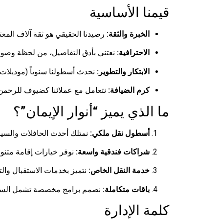
قيمنا الأساسية
الخبرة والثقة:
رصيدنا الحقيقي هو ثقة آلاف المعت
الاحترافية:
نعتني بأدق التفاصيل، من لحظة وصولك
الابتكار والتطوير:
نحدث أسطولنا سنوياً (موديلات 2026) وننتقي أرقى الفنادق لنضمن لكم التميز
كرم الضيافة:
نتعامل مع عملائنا كضيوف للرحمن،
ما الذي يميز “أنوار الإيمان”؟
أسطول نقل ملكي:
نمتلك أحدث الحافلات والسيارات الخاصة (VIP) موديلات 2025 و2026، مج
شراكات فندقية واسعة:
نوفر خيارات إقامة متنوعة تبدأ من الفنادق الاقتصادية (3 نجوم) 
خدمة النقل الخاص:
نتميز بخدمات الاستقبال والت
باقات متكاملة:
نصمم برامج مخصصة تشمل السكن، 
كلمة الإدارة