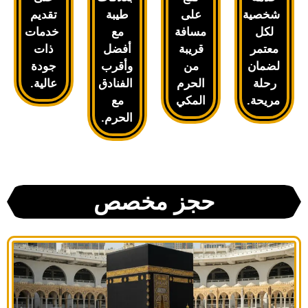
شخصية
على
طيبة
تقديم
لكل
مسافة
مع
خدمات
معتمر
قريبة
أفضل
ذات
لضمان
من
وأقرب
جودة
رحلة
الحرم
الفنادق
عالية.
مريحة.
المكي
مع
الحرم.
حجز مخصص