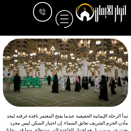
تبدأ الرحلة الإيمانية الحقيقية عندما يفتح المعتمر نافذة غرفته ليجد
مآذن الحرم الشريف تعانق السماء. إن اختيار السكن ليس مجرد
بحث عن مبيت، بل هو اختيار للقاعدة التي ستنطلق منها في رحلتك