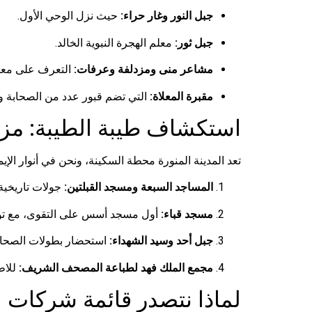
جبل النور وغار حراء:
حيث نزل الوحي الأول.
جبل ثور:
معلم الهجرة النبوية الخالد.
مشاعر منى ومزدلفة وعرفات:
التعرف على معال
مقبرة المعلاة:
التي تضم قبور عدد من الصحابة وآ
استكشاف طيبة الطيبة: مزار
تعد المدينة المنورة محطة السكينة، ونحن في أنوار الإي
المساجد السبعة ومسجد القبلتين:
جولات تاريخية
مسجد قباء:
أول مسجد أسس على التقوى، مع توقيت
جبل أحد وسيد الشهداء:
استحضار بطولات الصحابة
مجمع الملك فهد لطباعة المصحف الشريف:
للاط
لماذا نتصدر قائمة شركات ا