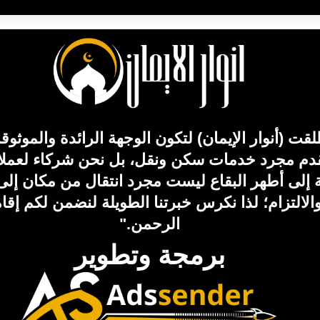
ت (أنوار الإيمان) لتكون الوجهة الرائدة والموثو
دم مجرد خدمات سكن ونقل، بل نحن شركاء لعملائنا 
حلة إلى أطهر البقاع ليست مجرد انتقال من مكان إ
والالتزام؛ لذا نكرس خبرتنا الطويلة لنضمن لكم إقام
الرحمن."
برمجة وتطوير