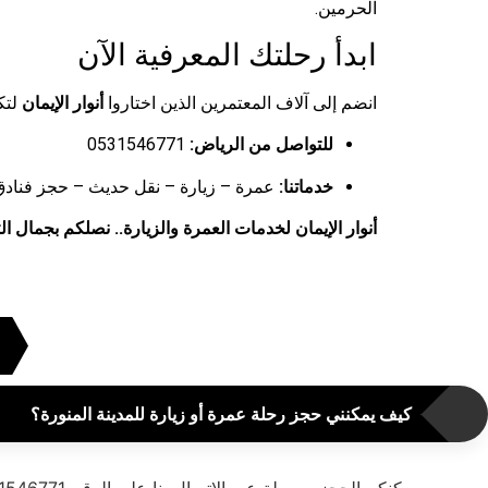
الحرمين.
ابدأ رحلتك المعرفية الآن
انضم إلى آلاف المعتمرين الذين اختاروا
أنوار الإيمان
لتك
للتواصل من الرياض:
0531546771
خدماتنا:
عمرة – زيارة – نقل حديث – حجز فنادق
أنوار الإيمان لخدمات العمرة والزيارة.. نصلكم بجمال 
كيف يمكنني حجز رحلة عمرة أو زيارة للمدينة المنورة؟
يمكنكم الحجز بسهولة عبر الاتصال بنا على الرقم 0531546771. نتيح لكم تخصيص الرحلة بالكامل من حيث (تحديد نوع السيارة، عدد الأفراد، وعدد أيام الإقامة في المدينة).