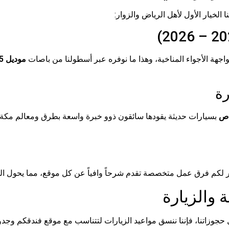
 الخيار الأول لأهل الرياض والزوار:
مواجهة الأجواء المناخية، وهذا ما نوفره عبر أسطولنا من باصات
موديل 2025 و2026
رة
اص
بسيارات حديثة يقودها سائقون ذوو خبرة واسعة بطرق ومعالم مكة وا
ر لكم فرق عمل متخصصة تقدم شرحاً وافياً عن كل موقع، مما يحول الجو
 والزيارة
حجوزاتنا، فإننا ننسق مواعيد الزيارات لتتناسب مع موقع فندقكم وج